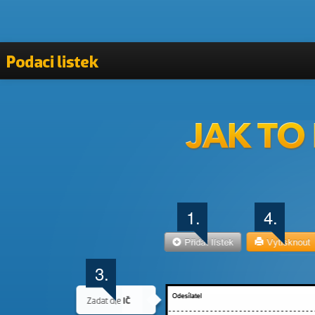
Vyplnit podací lístek
Kontakty
1.
4.
3.