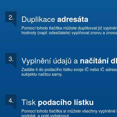
2.
Duplikace
adresáta
Pomocí tohoto tlačítka můžete duplikovat již vyplněn
hodnoty (např. odesílatele) vyplňovat znovu a znovu
3.
Vyplnění údajů a
načítání d
Zadáte-li do podacího lístku svoje IČ nebo IČ adre
subjektu načtou samy.
4.
Tisk
podacího lístku
Pomocí tohoto tlačítka si můžete všechny vyplněné 
podobě, a poté vytisknout.