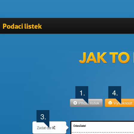
Vyplnit podací lístek
Kontakty
1.
4.
3.