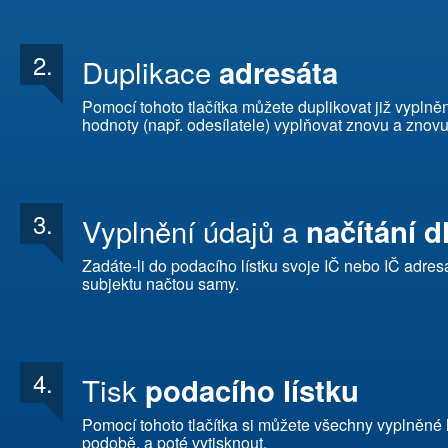
2.
Duplikace
adresáta
Pomocí tohoto tlačítka můžete duplikovat již vyplněn
hodnoty (např. odesílatele) vyplňovat znovu a znovu
3.
Vyplnění údajů a
načítání d
Zadáte-li do podacího lístku svoje IČ nebo IČ adre
subjektu načtou samy.
4.
Tisk
podacího lístku
Pomocí tohoto tlačítka si můžete všechny vyplněné 
podobě, a poté vytisknout.